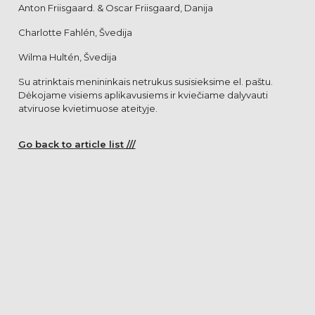
Anton Friisgaard. & Oscar Friisgaard, Danija
Charlotte Fahlén, Švedija
Wilma Hultén, Švedija
Su atrinktais menininkais netrukus susisieksime el. paštu.
Dėkojame visiems aplikavusiems ir kviečiame dalyvauti
atviruose kvietimuose ateityje.
Go back to article list ///