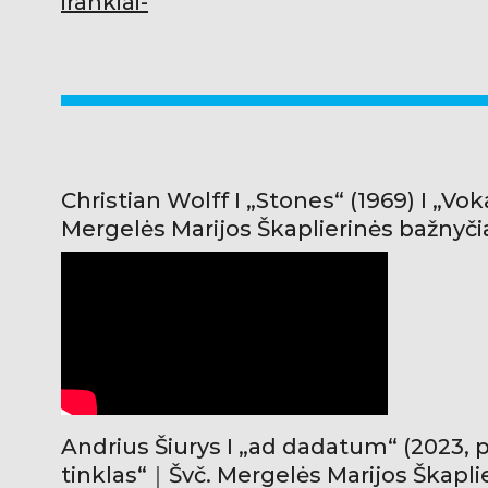
irankiai-
Christian Wolff I „Stones“ (1969) I „Vo
Mergelės Marijos Škaplierinės bažny
Andrius Šiurys I „ad dadatum“ (2023, 
tinklas“｜Švč. Mergelės Marijos Škapl