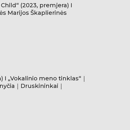
Child“ (2023, premjera) I
s Marijos Škaplierinės
) I „Vokalinio meno tinklas“｜
ažnyčia｜Druskininkai｜