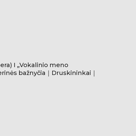
era) I „Vokalinio meno
ierinės bažnyčia｜Druskininkai｜