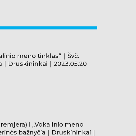
kalinio meno tinklas“｜Švč.
čia｜Druskininkai｜2023.05.20
premjera) I „Vokalinio meno
ierinės bažnyčia｜Druskininkai｜