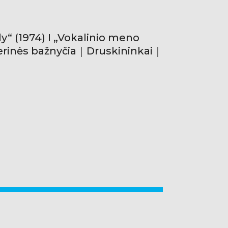
ly“ (1974) I „Vokalinio meno
ierinės bažnyčia｜Druskininkai｜