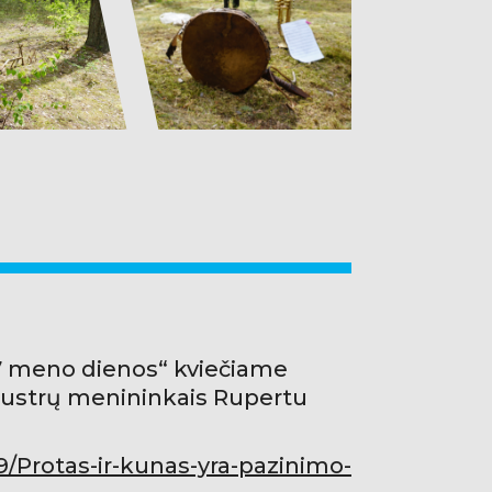
„7 meno dienos“ kviečiame
s austrų menininkais Rupertu
/Protas-ir-kunas-yra-pazinimo-