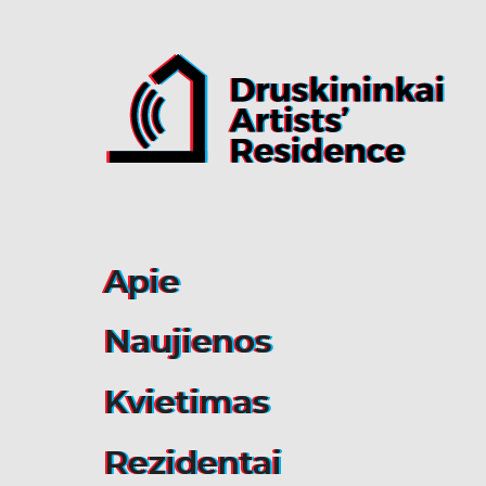
Apie
Naujienos
Kvietimas
Rezidentai