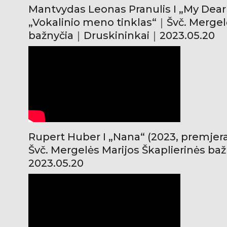
Mantvydas Leonas Pranulis I „My Dear 
„Vokalinio meno tinklas“｜Švč. Mergelė
bažnyčia｜Druskininkai｜2023.05.20
Rupert Huber I „Nana“ (2023, premjera
Švč. Mergelės Marijos Škaplierinės b
2023.05.20