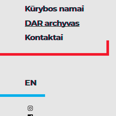
Kūrybos namai
DAR archyvas
Kontaktai
EN