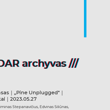
DAR archyvas ///
ansas｜„Pine Unplugged"｜
kai｜2023.05.27
iminas Stepanavičius, Edvinas Siliūnas,