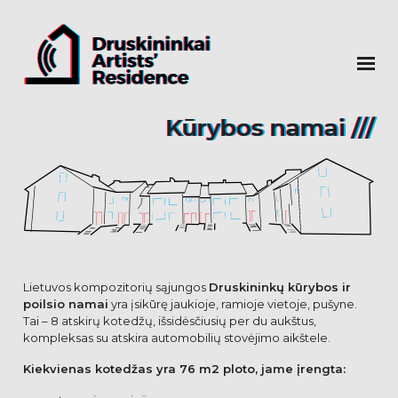
Kūrybos namai ///
Lietuvos kompozitorių sąjungos
Druskininkų kūrybos ir
poilsio namai
yra įsikūrę jaukioje, ramioje vietoje, pušyne.
Tai – 8 atskirų kotedžų, išsidėsčiusių per du aukštus,
kompleksas su atskira automobilių stovėjimo aikštele.
Kiekvienas kotedžas yra 76 m2 ploto, jame įrengta: