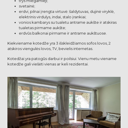
trys miegamieji;
svetainė;
erdvi, pilnai įrengta virtuvė: šaldytuvas, dujinė viryklė,
elektrinis virdulys, indai, stalo įrankiai;
vonios kambarys su tualetu antrame aukšte ir atskiras
tualetas pirmame aukšte;
erdvūs balkonai pirmame ir antrame aukštuose.
Kiekviename kotedže yra 3 išskleidžiamos sofos lovos, 2
atskiros viengulės lovos, TV, bevielis internetas.
Kotedžai yra patogūs darbui ir poilsiui. Vienu metu viename
kotedže gali viešėti vienas ar keli rezidentai.